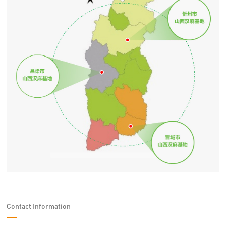
Contact Information