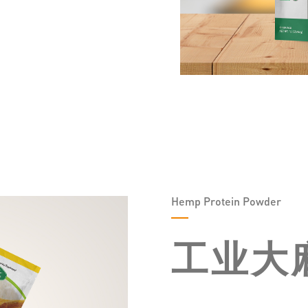
Hemp Protein Powder
工业大