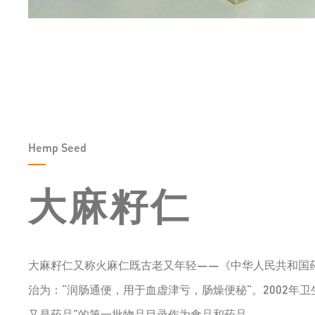
Hemp Seed
大麻籽仁
大麻籽仁又称火麻仁既古老又年轻——《中华人民共和国
治为：“润肠通便，用于血虚津亏，肠燥便秘”。2002年
又是药品”的第一批物品目录作为食品和药品。...